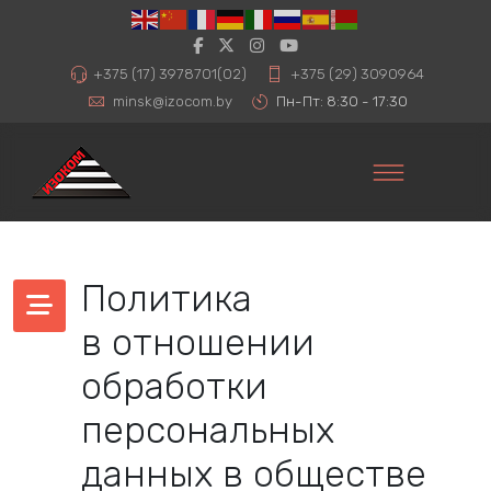
+375 (17) 3978701(02)
+375 (29) 3090964
minsk@izocom.by
Пн-Пт: 8:30 - 17:30
Политика
в отношении
обработки
персональных
данных в обществе