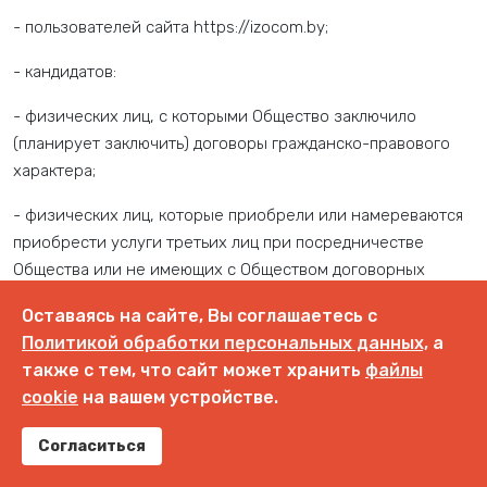
- пользователей сайта https://izocom.by;
- кандидатов:
- физических лиц, с которыми Общество заключило
(планирует заключить) договоры гражданско-правового
характера;
- физических лиц, которые приобрели или намереваются
приобрести услуги третьих лиц при посредничестве
Общества или не имеющих с Обществом договорных
отношений при условии, что их персональные данные
Оставаясь на сайте, Вы соглашаетесь с
включены в автоматизированные системы Общества и
Политикой обработки персональных данных,
а
обрабатываются в соответствии с законодательством;
также с тем, что сайт может хранить
файлы
- физических лиц, персональные данные которых сделаны
cookie
на вашем устройстве.
ими общедоступными, а их обработка не нарушает их
Согласиться
прав и законных интересов и отвечает требованиям,
установленным законодательством;