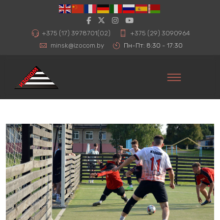
+375 (17) 3978701(02)
+375 (29) 3090964
minsk@izocom.by
Пн-Пт: 8:30 - 17:30