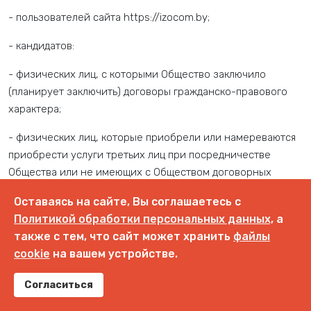
- пользователей сайта https://izocom.by;
- кандидатов:
- физических лиц, с которыми Общество заключило
(планирует заключить) договоры гражданско-правового
характера;
- физических лиц, которые приобрели или намереваются
приобрести услуги третьих лиц при посредничестве
Общества или не имеющих с Обществом договорных
отношений при условии, что их персональные данные
Оставаясь на сайте, Вы соглашаетесь с
включены в автоматизированные системы Общества и
Политикой обработки персональных данных,
а
обрабатываются в соответствии с законодательством;
также с тем, что сайт может хранить
файлы
- физических лиц, персональные данные которых сделаны
cookie
на вашем устройстве.
ими общедоступными, а их обработка не нарушает их
Согласиться
прав и законных интересов и отвечает требованиям,
установленным законодательством;