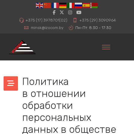
+375 (17) 3978701(02)
+375 (29) 3090964
minsk@izocom.by
Пн-Пт: 8:30 - 17:30
Политика
в отношении
обработки
персональных
данных в обществе