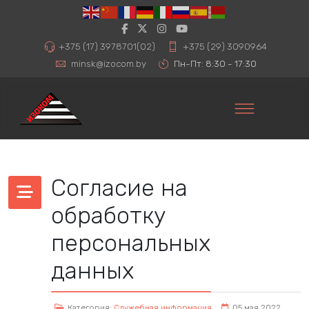
+375 (17) 3978701(02)
+375 (29) 3090964
minsk@izocom.by
Пн-Пт: 8:30 - 17:30
Согласие на
обработку
персональных
данных
Категория:
Служебная информация
05 мая 2022