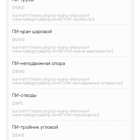
(9582)
(<a href="/index.php/pi-krany-sharovye?
view=category&amp;id=40">ПИ-трубы</a>)
ПИ-кран шаровой
(4054)
(<a href="/index.php/pi-krany-sharovye?
view=category&amp;id=48">ПИ-краны шаровые</a>)
ПИ-неподвижная опора
(2864)
(<a href="/index.php/pi-krany-sharovye?
view=category&amp;id=47">ПИ-неподвижные опоры</a>)
ПИ-отводы
(2691)
(<a href="/index.php/pi-krany-sharovye?
view=category&amp;id=43">ПИ-переход</a>)
ПИ-тройник угловой
(2546)