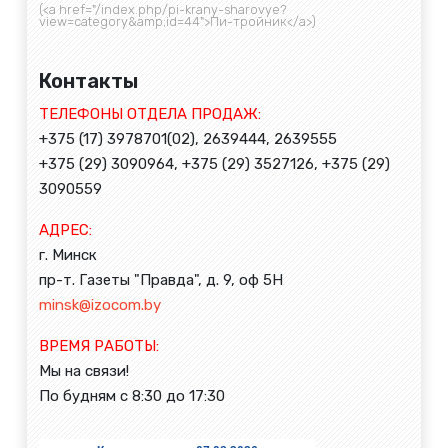
(<a href="/index.php/pi-krany-sharovye?
view=category&amp;id=44">Пи-тройник</a>)
Контакты
ТЕЛЕФОНЫ ОТДЕЛА ПРОДАЖ:
+375 (17) 3978701(02), 2639444, 2639555
+375 (29) 3090964, +375 (29) 3527126, +375 (29)
3090559
АДРЕС:
г. Минск
пр-т. Газеты "Правда", д. 9, оф 5Н
minsk@izocom.by
ВРЕМЯ РАБОТЫ:
Мы на связи!
По будням с 8:30 до 17:30